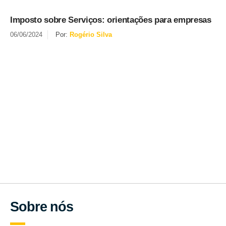
Imposto sobre Serviços: orientações para empresas
06/06/2024
Por:
Rogério Silva
Se inscreva em nossa newsletter
Nós apenas enviaremos para você atualizações e notícias
importantes sobre tributação.
Sobre nós