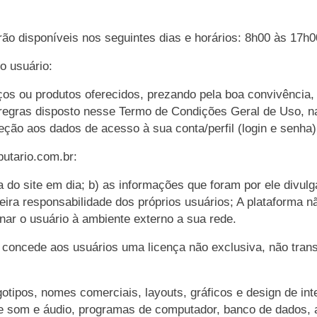
ão disponíveis nos seguintes dias e horários: 8h00 às 17h0
o usuário:
iços ou produtos oferecidos, prezando pela boa convivência, 
 regras disposto nesse Termo de Condições Geral de Uso, na
oteção aos dados de acesso à sua conta/perfil (login e senha)
butario.com.br
:
a do site em dia; b) as informações que foram por ele divu
eira responsabilidade dos próprios usuários; A plataforma nã
ar o usuário à ambiente externo a sua rede.
concede aos usuários uma licença não exclusiva, não transf
gotipos, nomes comerciais, layouts, gráficos e design de inte
de som e áudio, programas de computador, banco de dados, 