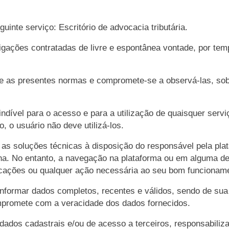
inte serviço: Escritório de advocacia tributária.
gações contratadas de livre e espontânea vontade, por temp
nte as presentes normas e compromete-se a observá-las, sob
indível para o acesso e para a utilização de quaisquer serv
 o usuário não deve utilizá-los.
as soluções técnicas à disposição do responsável pela plata
mana. No entanto, a navegação na plataforma ou em alguma d
ficações ou qualquer ação necessária ao seu bom funcionam
informar dados completos, recentes e válidos, sendo de sua
mpromete com a veracidade dos dados fornecidos.
ados cadastrais e/ou de acesso a terceiros, responsabiliza