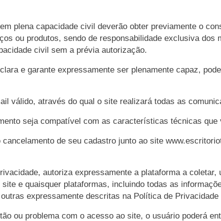
em plena capacidade civil deverão obter previamente o co
rviços ou produtos, sendo de responsabilidade exclusiva d
acidade civil sem a prévia autorização.
eclara e garante expressamente ser plenamente capaz, poden
l válido, através do qual o site realizará todas as comuni
nto seja compatível com as características técnicas que via
o cancelamento de seu cadastro junto ao site
www.escritorio
rivacidade, autoriza expressamente a plataforma a coletar, us
 site e quaisquer plataformas, incluindo todas as informa
e outras expressamente descritas na Política de Privacidade
ão ou problema com o acesso ao site, o usuário poderá ent