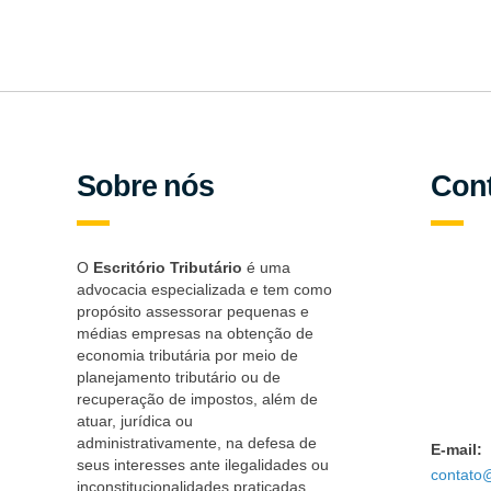
Nós apenas enviaremos para você atualizações e 
Sobre nós
Con
O
Escritório Tributário
é uma
advocacia especializada e tem como
propósito assessorar pequenas e
médias empresas na obtenção de
economia tributária por meio de
planejamento tributário ou de
recuperação de impostos, além de
atuar, jurídica ou
administrativamente, na defesa de
E-mail:
seus interesses ante ilegalidades ou
contato@
inconstitucionalidades praticadas