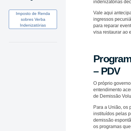
indenizatórias de
Vale aqui antecip
Imposto de Renda
ingressos pecuniá
sobres Verba
Indenizatórias
para reparar even
visa restaurar ao 
Program
– PDV
O próprio governo
entendimento acer
de Demissão Volun
Para a União, os
instituídos pelas 
demissão espontân
os programas que 