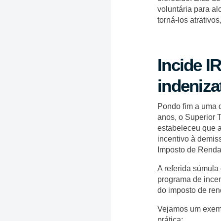
voluntária para 
torná-los atrativo
Incide I
indeniza
Pondo fim a uma d
anos, o Superior 
estabeleceu que 
incentivo à demiss
Imposto de Renda
A referida súmula
programa de incen
do imposto de ren
Vejamos um exemp
prática: