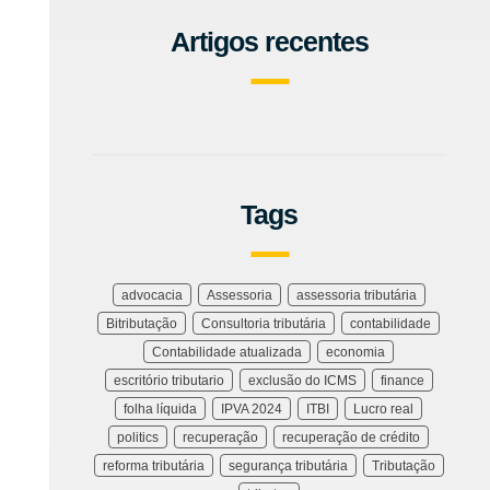
Artigos recentes
Tags
advocacia
Assessoria
assessoria tributária
Bitributação
Consultoria tributária
contabilidade
Contabilidade atualizada
economia
escritório tributario
exclusão do ICMS
finance
folha líquida
IPVA 2024
ITBI
Lucro real
politics
recuperação
recuperação de crédito
reforma tributária
segurança tributária
Tributação