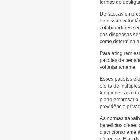
formas de desliga
De fato, as empre
demissão voluntá
colaboradores sem
das dispensas sem
como determina a l
Para atingirem es
pacotes de benefí
voluntariamente.
Esses pacotes of
oferta de múltipl
tempo de casa da 
plano empresarial
previdência privad
As normas trabal
benefícios oferec
discricionariamen
oferecido. Elas d