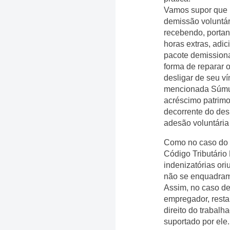
Vamos supor que 
demissão voluntár
recebendo, portan
horas extras, adic
pacote demissiona
forma de reparar 
desligar de seu v
mencionada Súmula
acréscimo patrimo
decorrente do des
adesão voluntária
Como no caso do e
Código Tributário
indenizatórias or
não se enquadram 
Assim, no caso de
empregador, resta
direito do trabalh
suportado por ele.