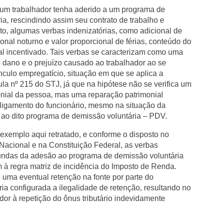
um trabalhador tenha aderido a um programa de
ia, rescindindo assim seu contrato de trabalho e
to, algumas verbas indenizatórias, como adicional de
ional noturno e valor proporcional de férias, conteúdo do
l incentivado. Tais verbas se caracterizam como uma
o dano e o prejuízo causado ao trabalhador ao se
ínculo empregatício, situação em que se aplica a
 nº 215 do STJ, já que na hipótese não se verifica um
nial da pessoa, mas uma reparação patrimonial
ligamento do funcionário, mesmo na situação da
 ao dito programa de demissão voluntária – PDV.
xemplo aqui retratado, e conforme o disposto no
 Nacional e na Constituição Federal, as verbas
iundas da adesão ao programa de demissão voluntária
à regra matriz de incidência do Imposto de Renda.
 uma eventual retenção na fonte por parte do
ria configurada a ilegalidade de retenção, resultando no
ador à repetição do ônus tributário indevidamente