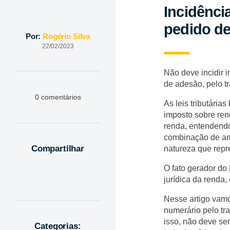
Incidênci
pedido de
Por:
Rogério Silva
22/02/2023
Não deve incidir 
de adesão, pelo t
0 comentários
As leis tributária
imposto sobre ren
renda, entendendo
combinação de am
Compartilhar
natureza que repr
O fato gerador do
jurídica da renda,
Nesse artigo vamo
numerário pelo tr
isso, não deve ser
Categorias: