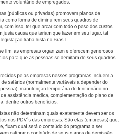
mento voluntário de empregados.
sas (públicas ou privadas) promovem planos de
ria como forma de diminuírem seus quadros de
, com isso, ter que arcar com todo o peso dos custos
 justa causa que teriam que fazer em seu lugar, tal
egislação trabalhista no Brasil.
se fim, as empresas organizam e oferecem generosos
cios para que as pessoas se demitam de seus quadros
erecidos pelas empresas nesses programas incluem a
os de salários (normalmente variáveis a depender do
pessoa), manutenção temporária do funcionário no
 de assistência médica, complementação do plano de
a, dentre outros benefícios.
histas não determinam quais exatamente devem ser os
idos nos PDV´s das empresas. São elas (empresas) que,
te, fixam qual será o conteúdo do programa a ser
evem calibrar o conteúdo de seus planos de demissão