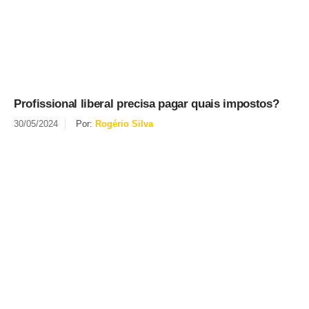
Profissional liberal precisa pagar quais impostos?
30/05/2024
Por:
Rogério Silva
Se inscreva em nossa newsletter
Nós apenas enviaremos para você atualizações e notícias
importantes sobre tributação.