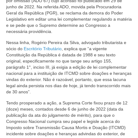
por omissão (ADO 67) cujo acórdão foi publicado em 29 de
junho de 2022. Na referida ADO, movida pela Procuradoria
Geral da República (PGR), se reclama da demora do Poder
Legislativo em editar uma lei complementar regulando a matéria
e se pede que o Supremo determine ao Congresso a
necessária providência.
Nessa linha, Rogério Pereira da Silva, advogado tributarista e
sócio do
Escritório Tributário
, explica que “a vigente
Constituição da República é datada de 1988 e seu texto
original, especificamente no que tange seu artigo 155,
parágrafo 1°, inciso III, já exigia a edição de lei complementar
nacional para a instituição de ITCMD sobre doações e heranças
vindas do exterior. Não é razoável, portanto, que essa lacuna
legal ainda persista nos dias de hoje, já tendo transcorrido mais
de 30 anos”.
Tendo prosperado a ação, a Suprema Corte fixou prazo de 12
(doze) meses, contados desde 6 de junho de 2022 (data da
publicação da ata do julgamento de mérito), para que o
Congresso Nacional cumpra seu papel e legisle acerca do
Imposto sobre Transmissão Causa Mortis e Doação (ITCMD)
incidente sobre doações e heranças advindas do exterior, de