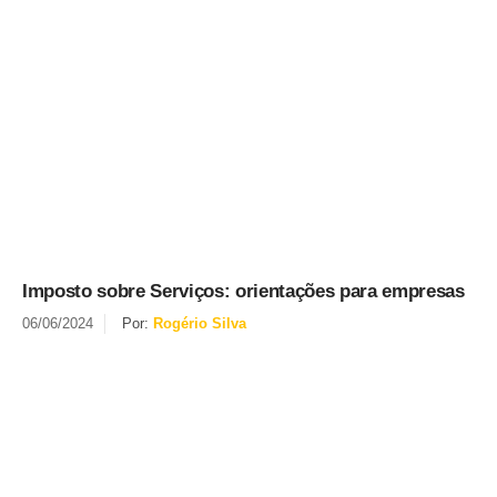
Imposto sobre Serviços: orientações para empresas
06/06/2024
Por:
Rogério Silva
Se inscreva em nossa newsletter
Nós apenas enviaremos para você atualizações e notícias