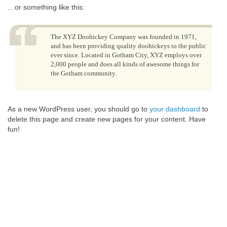
…or something like this:
The XYZ Doohickey Company was founded in 1971,
and has been providing quality doohickeys to the public
ever since. Located in Gotham City, XYZ employs over
2,000 people and does all kinds of awesome things for
the Gotham community.
As a new WordPress user, you should go to
your dashboard
to
delete this page and create new pages for your content. Have
fun!
Se inscreva em nossa newsletter
Nós apenas enviaremos para você atualizações e notícias
importantes sobre tributação.