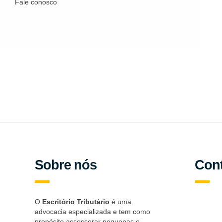
Fale conosco
Se inscreva em nossa n
Nós apenas enviaremos para você atualizações e 
Sobre nós
Con
O
Escritório Tributário
é uma
advocacia especializada e tem como
propósito assessorar pequenas e