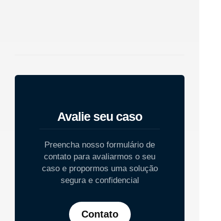
Avalie seu caso
Preencha nosso formulário de
contato para avaliarmos o seu
caso e propormos uma solução
segura e confidencial
Contato