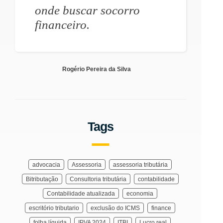
onde buscar socorro
financeiro.
Rogério Pereira da Silva
Tags
advocacia
Assessoria
assessoria tributária
Bitributação
Consultoria tributária
contabilidade
Contabilidade atualizada
economia
escritório tributario
exclusão do ICMS
finance
folha líquida
IPVA 2024
ITBI
Lucro real