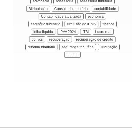
advocacia
Assessoria
assessoria tributária
Bitributação
Consultoria tributária
contabilidade
Contabilidade atualizada
economia
escritório tributario
exclusão do ICMS
finance
folha líquida
IPVA 2024
ITBI
Lucro real
politics
recuperação
recuperação de crédito
reforma tributária
segurança tributária
Tributação
tributos