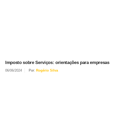
Imposto sobre Serviços: orientações para empresas
06/06/2024
Por:
Rogério Silva
Se inscreva em nossa newsletter
Nós apenas enviaremos para você atualizações e notícias
importantes sobre tributação.