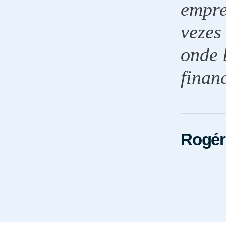
empre
vezes
onde 
finan
Rogéri