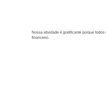
Nossa atividade é gratificante porque todo
financeiro.
Se inscreva em nossa n
Nós apenas enviaremos para você atualizações e 