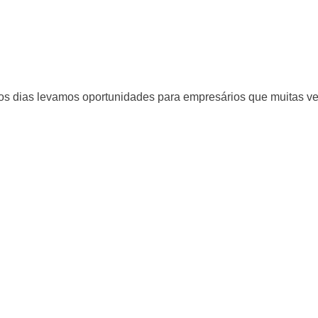
s os dias levamos oportunidades para empresários que muitas 
ewsletter
notícias importantes sobre tributação.